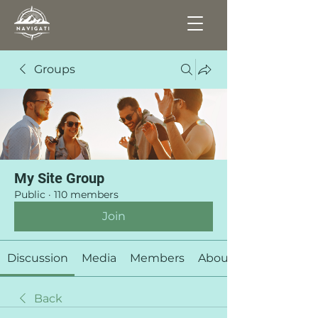
Groups
My Site Group
Public
·
110 members
Join
Discussion
Media
Members
About
Back