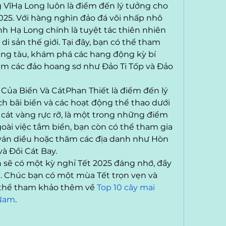
 VĩHạ Long luôn là điểm đến lý tưởng cho 
25. Với hàng nghìn đảo đá vôi nhấp nhô 
h Hạ Long chính là tuyệt tác thiên nhiên 
 sản thế giới. Tại đây, bạn có thể tham 
ng tàu, khám phá các hang động kỳ bí 
m các đảo hoang sơ như Đảo Ti Tốp và Đảo 
 Của Biển Và CátPhan Thiết là điểm đến lý 
h bãi biển và các hoạt động thể thao dưới 
 cát vàng rực rỡ, là một trong những điểm 
oài việc tắm biển, bạn còn có thể tham gia 
ván diều hoặc thăm các địa danh như Hòn 
à Đồi Cát Bay.
 sẽ có một kỳ nghỉ Tết 2025 đáng nhớ, đầy 
. Chúc bạn có một mùa Tết trọn vẹn và 
 thể tham khảo thêm về 
Top 10 cây mai 
 Nam
.