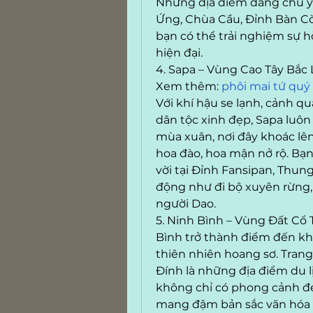
Những địa điểm đáng chú ý
Ứng, Chùa Cầu, Đỉnh Bàn Cờ,
bạn có thể trải nghiệm sự h
hiện đại.
4. Sapa – Vùng Cao Tây Bắc
Xem thêm: 
phôi mai tứ qu
Với khí hậu se lạnh, cảnh q
dân tộc xinh đẹp, Sapa luôn 
mùa xuân, nơi đây khoác lê
hoa đào, hoa mận nở rộ. Bạ
vời tại Đỉnh Fansipan, Thun
động như đi bộ xuyên rừng,
người Dao.
5. Ninh Bình – Vùng Đất Cổ T
Bình trở thành điểm đến kh
thiên nhiên hoang sơ. Trang
Đính là những địa điểm du lị
không chỉ có phong cảnh đẹp
mang đậm bản sắc văn hóa 