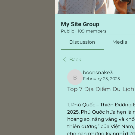
My Site Group
Public
·
109 members
Discussion
Media
Back
boonsnake3
February 25, 2025
boonsnake3
Top 7 Địa Điểm Du Lịc
1. Phú Quốc – Thiên Đường 
2025, Phú Quốc hứa hẹn là m
hoang sơ, nắng vàng và khô
thiên đường” của Việt Nam,
cho bạn những kỳ nghỉ dưỡng