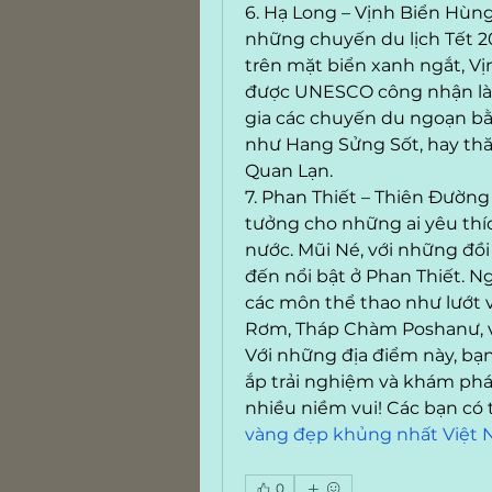
6. Hạ Long – Vịnh Biển Hùng
những chuyến du lịch Tết 20
trên mặt biển xanh ngắt, Vịn
được UNESCO công nhận là di
gia các chuyến du ngoạn bằ
như Hang Sửng Sốt, hay thă
Quan Lạn.
7. Phan Thiết – Thiên Đường
tưởng cho những ai yêu thíc
nước. Mũi Né, với những đồi
đến nổi bật ở Phan Thiết. Ng
các môn thể thao như lướt 
Rơm, Tháp Chàm Poshanư, v
Với những địa điểm này, bạn
ắp trải nghiệm và khám phá
nhiều niềm vui! Các bạn có
vàng đẹp khủng nhất Việt
0