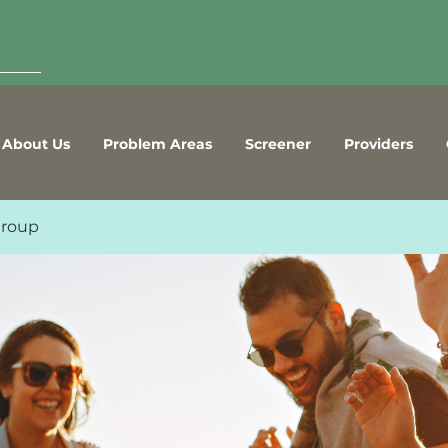
About Us
Problem Areas
Screener
Providers
Group