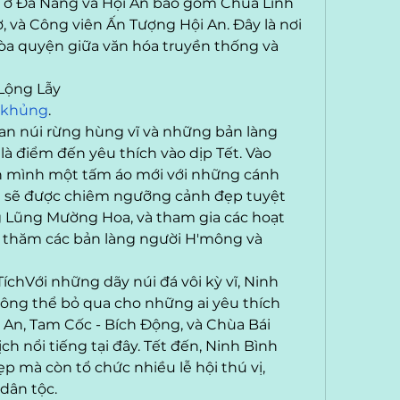
 ở Đà Nẵng và Hội An bao gồm Chùa Linh 
 và Công viên Ấn Tượng Hội An. Đây là nơi 
òa quyện giữa văn hóa truyền thống và 
 Lộng Lẫy
ý khủng
.
uan núi rừng hùng vĩ và những bản làng 
là điểm đến yêu thích vào dịp Tết. Vào 
n mình một tấm áo mới với những cánh 
n sẽ được chiêm ngưỡng cảnh đẹp tuyệt 
g Lũng Mường Hoa, và tham gia các hoạt 
 thăm các bản làng người H'mông và 
íchVới những dãy núi đá vôi kỳ vĩ, Ninh 
ông thể bỏ qua cho những ai yêu thích 
 An, Tam Cốc - Bích Động, và Chùa Bái 
ch nổi tiếng tại đây. Tết đến, Ninh Bình 
 mà còn tổ chức nhiều lễ hội thú vị, 
dân tộc.