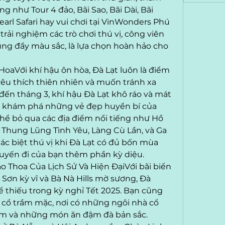
g như Tour 4 đảo, Bãi Sao, Bãi Dài, Bãi 
rl Safari hay vui chơi tại VinWonders Phú 
trải nghiệm các trò chơi thú vị, công viên 
g đầy màu sắc, là lựa chọn hoàn hảo cho 
HoaVới khí hậu ôn hòa, Đà Lạt luôn là điểm 
êu thích thiên nhiên và muốn tránh xa 
đến tháng 3, khí hậu Đà Lạt khô ráo và mát 
để khám phá những vẻ đẹp huyền bí của 
ể bỏ qua các địa điểm nổi tiếng như Hồ 
Thung Lũng Tình Yêu, Làng Cù Lần, và Ga 
hác biệt thú vị khi Đà Lạt có đủ bốn mùa 
uyến đi của bạn thêm phần kỳ diệu.
ao Thoa Của Lịch Sử Và Hiện ĐạiVới bãi biển 
ơn kỳ vĩ và Bà Nà Hills mờ sương, Đà 
thiếu trong kỳ nghỉ Tết 2025. Bạn cũng 
cổ trầm mặc, nơi có những ngôi nhà cổ 
đêm và những món ăn đậm đà bản sắc. 