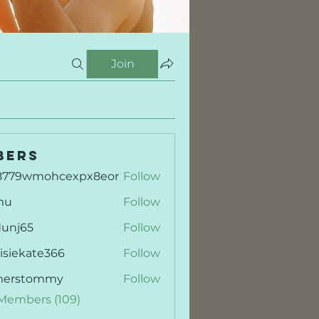
Join
bers
8779wmohcexpx8eor
Follow
9wmohcexpx8eor
mu
Follow
dunj65
Follow
65
isiekate366
Follow
kate366
merstommy
Follow
stommy
 Members (109)