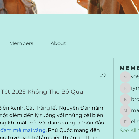
Members
About
Mem
s0
s0877
ry
h Tết 2025 Không Thể Bỏ Qua
rymu
br
brdunj
Biển Xanh, Cát TrắngTết Nguyên Đán năm 
ma
maisie
ột điểm đến lý tưởng với những bãi biển 
el
ng khí mát mẻ. Với danh xưng là “hòn đảo 
elmer
 
đam mê mai vàng
. Phú Quốc mang đến 
See All
 tuyệt vời, từ tắm biển thư giãn, tham 