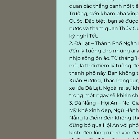
quan các thắng cảnh nổi tiến
Trường, đến khám phá Vinpea
Quốc. Đặc biệt, bạn sẽ được 
nước và tham quan Thủy Cun
kỳ nghỉ Tết.
2. Đà Lạt – Thành Phố Ngàn 
đến lý tưởng cho những ai y
nhịp sống ồn ào. Từ tháng 1 
mẻ, là thời điểm lý tưởng 
thành phố này. Bạn không th
Xuân Hương, Thác Pongour, 
xe lửa Đà Lạt. Ngoài ra, sự k
trong một ngày sẽ khiến ch
3. Đà Nẵng – Hội An – Nơi Gi
Mỹ Khê xinh đẹp, Ngũ Hành S
Nẵng là điểm đến không thể 
đừng bỏ qua Hội An với phố 
kính, đèn lồng rực rỡ vào 