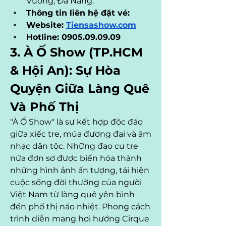
Vương, Đà Nẵng.
Thông tin liên hệ đặt vé: 
Website: 
Tiensashow.com
Hotline: 0905.09.09.09
3. À Ố Show (TP.HCM 
& Hội An): Sự Hòa 
Quyện Giữa Làng Quê 
Và Phố Thị
"À Ố Show" là sự kết hợp độc đáo 
giữa xiếc tre, múa đương đại và âm 
nhạc dân tộc. Những đạo cụ tre 
nứa đơn sơ được biến hóa thành 
những hình ảnh ấn tượng, tái hiện 
cuộc sống đời thường của người 
Việt Nam từ làng quê yên bình 
đến phố thị náo nhiệt. Phong cách 
trình diễn mang hơi hướng Cirque 