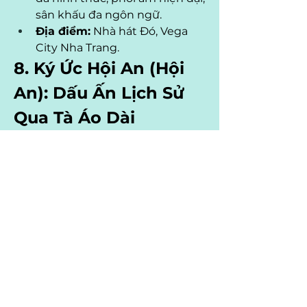
sân khấu đa ngôn ngữ.
Địa điểm:
 Nhà hát Đó, Vega 
City Nha Trang.
8. Ký Ức Hội An (Hội 
An): Dấu Ấn Lịch Sử 
Qua Tà Áo Dài
"Ký Ức Hội An" không chỉ là một 
show diễn, đó là một chuyến du 
hành ngược dòng thời gian, đưa 
bạn đến với những giai đoạn lịch 
sử và văn hóa đặc sắc của phố Hội. 
Sân khấu ngoài trời rộng 
25.000m², nơi hơn 500 diễn viên 
chuyên nghiệp tái hiện những câu 
chuyện cổ kính bằng ngôn ngữ 
của tà áo dài. Mỗi chương, mỗi 
màn trình diễn là một bức tranh 