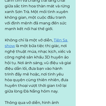
cánh tím và chàng trai làng chài 
giữa sắc tím hoa thàn mát và rừng 
xanh Sơn Trà. Một mối tình xuyên 
không gian, một cuộc đấu tranh 
với định mệnh đã mang đến sức 
mạnh kết nối hai thế giới.
Không chỉ là một vở diễn, 
Tiên Sa 
show
 là một bữa tiệc thị giác, nơi 
nghệ thuật múa, nhạc kịch, xiếc và 
công nghệ sân khấu 3D huyền ảo 
hội tụ. Nơi ánh sáng, vũ điệu và giai 
điệu dẫn lối, đưa bạn vào hành 
trình đầy mê hoặc, nơi tình yêu 
hòa quyện cùng thiên nhiên, đưa 
huyền thoại vượt thời gian trở lại 
giữa lòng Đà Nẵng hôm nay.
Thông qua vở diễn, hình ảnh 