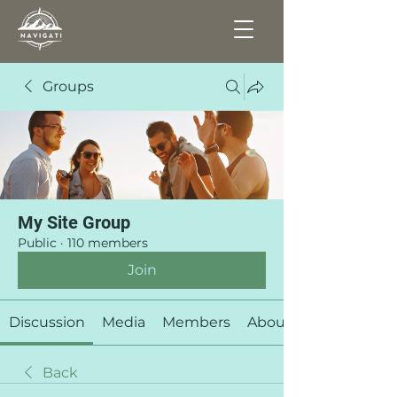
Groups
My Site Group
Public
·
110 members
Join
Discussion
Media
Members
About
Back