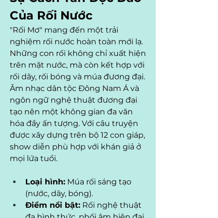
Của Rối Nước
"Rối Mơ" mang đến một trải 
nghiệm rối nước hoàn toàn mới lạ. 
Những con rối không chỉ xuất hiện 
trên mặt nước, mà còn kết hợp với 
rối dây, rối bóng và múa đương đại. 
Âm nhạc dân tộc Đông Nam Á và 
ngôn ngữ nghệ thuật đương đại 
tạo nên một không gian đa văn 
hóa đầy ấn tượng. Với câu truyện 
được xây dựng trên bộ 12 con giáp, 
show diễn phù hợp với khán giả ở 
mọi lứa tuổi.
Loại hình:
 Múa rối sáng tạo 
(nước, dây, bóng).
Điểm nổi bật:
 Rối nghệ thuật 
đa hình thức, phối âm hiện đại, 