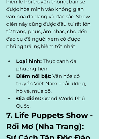
hiện lễ hội truyền thống, bạn sẽ 
được hòa mình vào không gian 
văn hóa đa dạng và đặc sắc. Show 
diễn này cũng được đầu tư rất lớn 
từ trang phục, âm nhạc, cho đến 
đạo cụ để người xem có được 
những trải nghiệm tốt nhất.
Loại hình:
 Thực cảnh đa 
phương tiện.
Điểm nổi bật:
 Văn hóa cổ 
truyền Việt Nam – cải lương, 
hò vè, múa cổ.
Địa điểm:
 Grand World Phú 
Quốc.
7. Life Puppets Show - 
Rối Mơ (Nha Trang): 
Sự Cách Tân Độc Đáo 