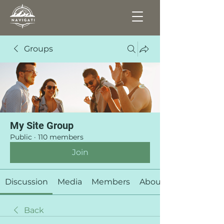
Groups
My Site Group
Public
·
110 members
Join
Discussion
Media
Members
About
Back