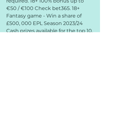
required. 18+ 100% bonus up to 
€50 / €100 Check bet365. 18+ 
Fantasy game - Win a share of 
£500, 000 EPL Season 2023/24 
Cash prizes available for the top 10, 
000 places, top prize of £50, 000 & 
Manager of the Month awards 
during the Premier League 
season. Entries available from 11/07 
to 01/10. Fantasy rules apply.
400. bet365 will give you 15% of 
your qualifying deposit in Bet 
Credits (up to RS, 4, 000) when 
you place qualifying bets to the 
value of 12 times your qualifying 
deposit and they are settled. Min 
odds and bet exclusions apply. 
Returns exclude Bet Credits stake. 