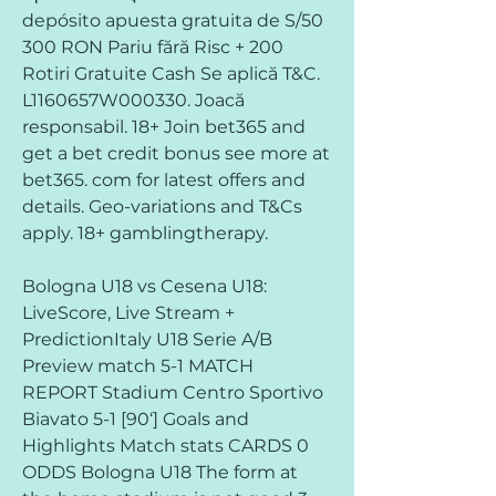
depósito apuesta gratuita de S/50 
300 RON Pariu fără Risc + 200 
Rotiri Gratuite Cash Se aplică T&C. 
L1160657W000330. Joacă 
responsabil. 18+ Join bet365 and 
get a bet credit bonus see more at 
bet365. com for latest offers and 
details. Geo-variations and T&Cs 
apply. 18+ gamblingtherapy.
Bologna U18 vs Cesena U18: 
LiveScore, Live Stream + 
PredictionItaly U18 Serie A/B 
Preview match 5-1 MATCH 
REPORT Stadium Centro Sportivo 
Biavato 5-1 [90‘] Goals and 
Highlights Match stats CARDS 0 
ODDS Bologna U18 The form at 