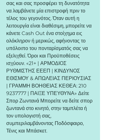
σας και σας προσφέρει τη δυνατότητα 
να λαμβάνετε μία επιστροφή πριν το 
τέλος του γεγονότος. Όταν αυτή η 
λειτουργία είναι διαθέσιμη, μπορείτε να 
κάνετε Cash Out ένα στοίχημα εις 
ολόκληρον ή μερικώς, αφήνοντας το 
υπόλοιπο του πονταρίσματός σας να 
εξελιχθεί. Όροι και Προϋποθέσεις 
ισχύουν. «21+ | ΑΡΜΟΔΙΟΣ 
ΡΥΘΜΙΣΤΗΣ ΕΕΕΠ | ΚΙΝΔΥΝΟΣ 
ΕΘΙΣΜΟΥ & ΑΠΩΛΕΙΑΣ ΠΕΡΙΟΥΣΙΑΣ 
| ΓΡΑΜΜΗ ΒΟΗΘΕΙΑΣ ΚΕΘΕΑ: 210 
9237777 | ΠΑΙΞΕ ΥΠΕΥΘΥΝΑ» Δείτε 
Σπορ Ζωντανά Μπορείτε να δείτε σπορ 
ζωντανά στο κινητό, στην ταμπλέτα ή 
τον υπολογιστή σας, 
συμπεριλαμβάνοντας Ποδόσφαιρο, 
Τένις και Μπάσκετ.