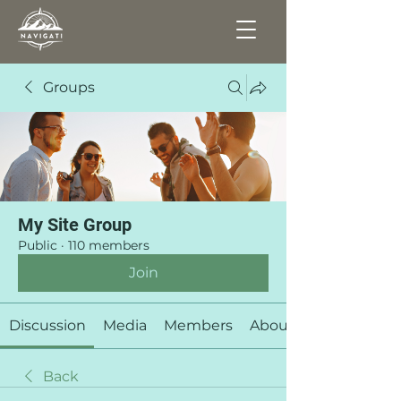
Groups
My Site Group
Public
·
110 members
Join
Discussion
Media
Members
About
Back