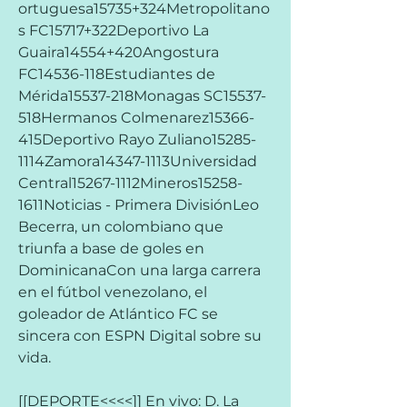
ortuguesa15735+324Metropolitano
s FC15717+322Deportivo La 
Guaira14554+420Angostura 
FC14536-118Estudiantes de 
Mérida15537-218Monagas SC15537-
518Hermanos Colmenarez15366-
415Deportivo Rayo Zuliano15285-
1114Zamora14347-1113Universidad 
Central15267-1112Mineros15258-
1611Noticias - Primera DivisiónLeo 
Becerra, un colombiano que 
triunfa a base de goles en 
DominicanaCon una larga carrera 
en el fútbol venezolano, el 
goleador de Atlántico FC se 
sincera con ESPN Digital sobre su 
vida.
[[DEPORTE<<<<]] En vivo: D. La 