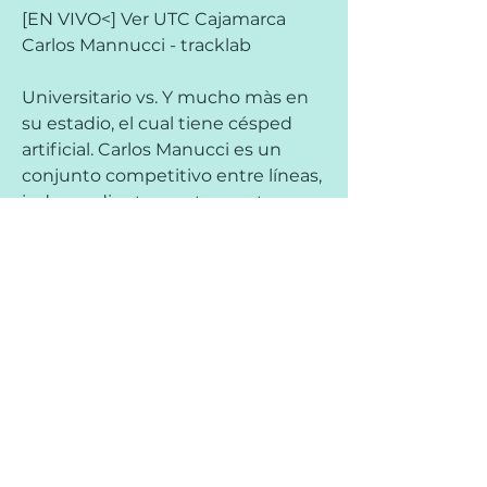
[EN VIVO<] Ver UTC Cajamarca 
Carlos Mannucci - tracklab
Universitario vs. Y mucho màs en 
su estadio, el cual tiene césped 
artificial. Carlos Manucci es un 
conjunto competitivo entre líneas, 
independientemente que tenga 
algunos problemas al elaborar y 
marcar. Promete ser un duelo 
parejo y luchado en la zona 
medular, siendo factible que la 
marca se imponga al fútbol desde 
el silbato inicial. El pronóstico UTC - 
Carlos Manucci es: ¡Empate en el 
primer tiempo! Bet365: Bono de 
$3000 MXN en Apuestas 
Deportivas Gratis Si aún no tienes 