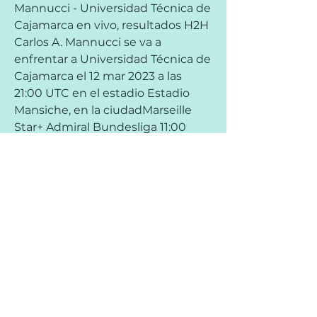
Mannucci - Universidad Técnica de 
Cajamarca en vivo, resultados H2H 
Carlos A. Mannucci se va a 
enfrentar a Universidad Técnica de 
Cajamarca el 12 mar 2023 a las 
21:00 UTC en el estadio Estadio 
Mansiche, en la ciudadMarseille 
Star+ Admiral Bundesliga 11:00 
Austria Wien Rapid Wien 
OneFootball 11:00 Red Bull 
Salzburg SCR Altach OneFootball 
11:00 TSV Hartberg LASK Linz 
OneFootball 11:00 SV Ried 
Wolfsberger AC OneFootball 11:00 
Austria Lustenau Austria 
Klagenfurt OneFootball 11:00 WSG 
Swarovski Tirol Sturm Graz 
OneFootball A-League 01:00 
Melbourne Victory Central Coast 